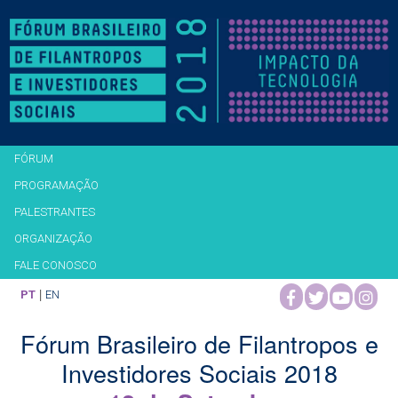
Main
SKIP
FÓRUM
menu
TO
PROGRAMAÇÃO
PRIMARY
PALESTRANTES
CONTENT
ORGANIZAÇÃO
FALE CONOSCO
|
PT
EN
Fórum Brasileiro de Filantropos e
Investidores Sociais 2018