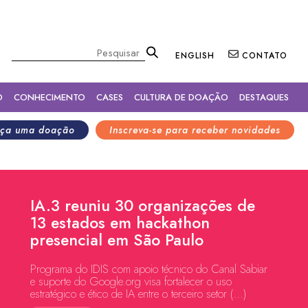
×
Pesquisar
ENGLISH
CONTATO
O
CONHECIMENTO
CASES
CULTURA DE DOAÇÃO
DESTAQUES
ça uma doação
Inscreva-se para receber novidades
IA.3 reuniu 30 organizações de
13 estados em hackathon
presencial em São Paulo
Programa do IDIS com apoio técnico do Canal Sabiar
e suporte do Google.org visa fortalecer o uso
estratégico e ético de IA entre o terceiro setor (...)