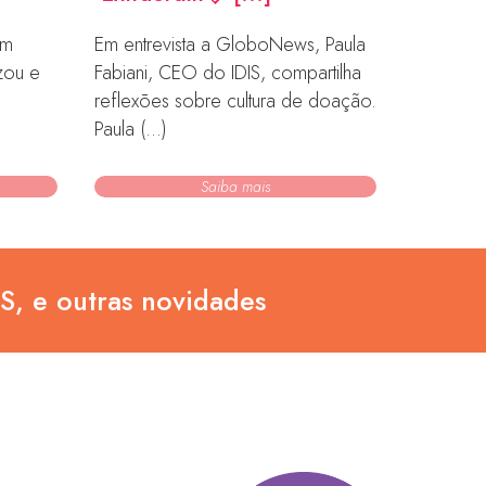
Em
Em entrevista a GloboNews, Paula
Artigo p
izou e
Fabiani, CEO do IDIS, compartilha
Um Só Pl
reflexões sobre cultura de doação.
Modesto,
Paula (...)
IDIS. As c
Saiba mais
IS, e outras novidades