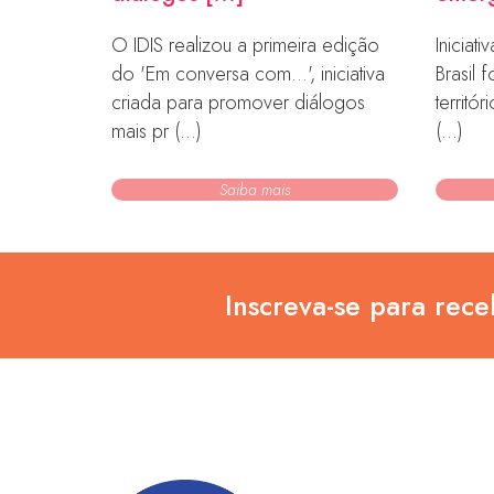
antropia
O IDIS realizou a primeira edição
Iniciat
ltada ao
do 'Em conversa com…', iniciativa
Brasil 
ia
criada para promover diálogos
territó
mais pr (...)
(...)
Saiba mais
Inscreva-se para rece