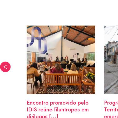
Encontro promovido pelo
Progr
IDIS reúne filantropos em
Terri
[...]
diálogos [...]
emerg