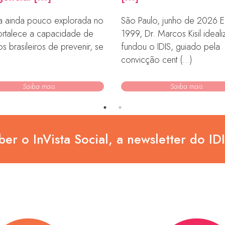
iva ainda pouco explorada no
São Paulo, junho de 2026 
fortalece a capacidade de
1999, Dr. Marcos Kisil ideal
rios brasileiros de prevenir, se
fundou o IDIS, guiado pela
convicção cent (...)
Saiba mais
Saiba mais
ber o InVista Social, a newsletter do ID