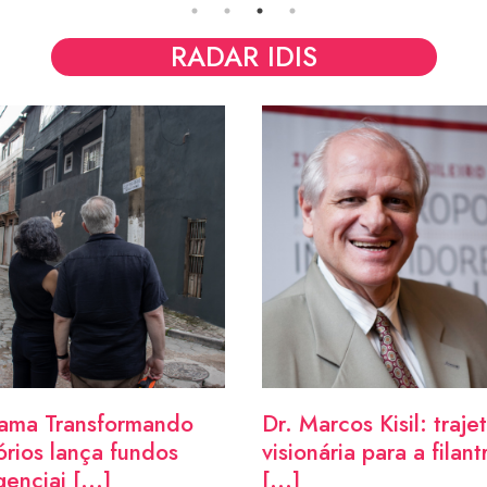
RADAR IDIS
ama Transformando
Dr. Marcos Kisil: traje
tórios lança fundos
visionária para a filant
enciai [...]
[...]