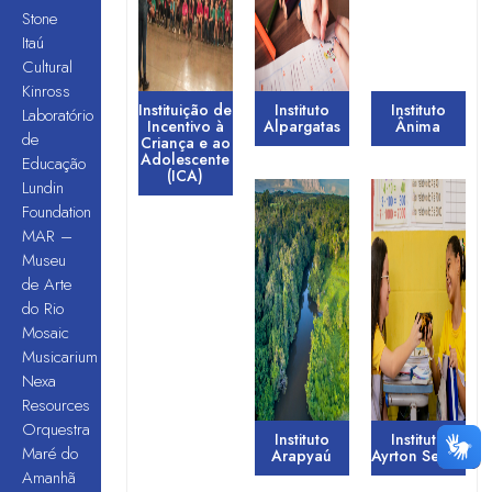
Stone
Itaú
Cultural
Kinross
Instituição de
Instituto
Instituto
Laboratório
Incentivo à
Alpargatas
Ânima
de
Criança e ao
Adolescente
Educação
(ICA)
Lundin
Foundation
MAR –
Museu
de Arte
do Rio
Mosaic
Musicarium
Nexa
Resources
Orquestra
Instituto
Instituto
Maré do
Arapyaú
Ayrton Senna
Amanhã