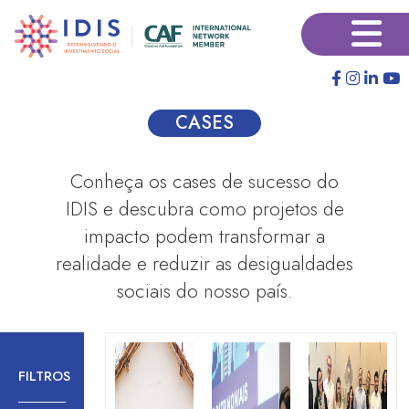
Pular
×
para
o
conteúdo
principal
CASES
Conheça os cases de sucesso do
IDIS e descubra como projetos de
impacto podem transformar a
realidade e reduzir as desigualdades
sociais do nosso país.
FILTROS