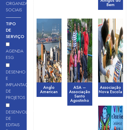
Amigos do
ORGANIZAÇÕES
Bem
SOCIAIS
TIPO
DE
SERVIÇO
AGENDA
ESG
DESENHO
E
IMPLANTAÇÃO
Anglo
ASA –
Associação
DE
American
Associação
Nova Escola
Santo
PROJETOS
Agostinho
DESENVOLVIMENTO
DE
EDITAIS