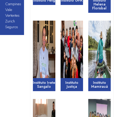
Instituto Fefig
Instituto GPA
Instituto
Campinas
Helena
Florisbal
Vale
Vertentes
Zurich
Seguros
Instituto Ivete
Instituto
Instituto
Sangalo
Justiça
Mamirauá