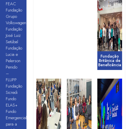
FEAC
Fundação
Grupo
Volkswagen
Fundação
José Luiz
Setúbal
Fundação
Lucia e
Fundação
Pelerson
Britânica de
Beneficência
Penido
–
FLUPP
Fundação
Sicredi
Fundo
ELAS+
Fundo
Emergencial
para a