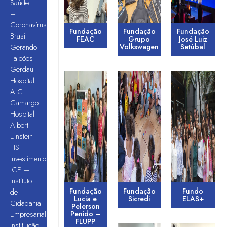
Saúde
–
Coronavírus
Fundação
Fundação
Fundação
Brasil
FEAC
Grupo
José Luiz
Gerando
Volkswagen
Setúbal
Falcões
Gerdau
Hospital
A.C.
Camargo
Hospital
Albert
Einstein
HSi
Investimentos
ICE –
Instituto
Fundação
Fundação
Fundo
de
Lucia e
Sicredi
ELAS+
Cidadania
Pelerson
Empresarial
Penido –
FLUPP
Instituição