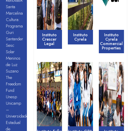
RenovaBR
Santa
Marcelina
Cultura:
Programa
Guri
Instituto
Instituto
Instituto
Santander
Crescer
Cyrela
Cyrela
Legal
Commercial
Sesc
Properties
Solar
Meninos
de Luz
Suzano
The
Freedom
Fund
Unesp
Unicamp
–
Universidade
Estadual
de