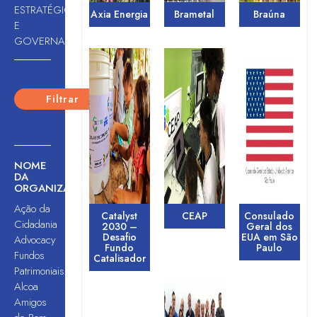
ESTRATÉGICO
Axia Energia
Brametal
Braúna
E
GOVERNANÇA
NOME
DA
ORGANIZAÇÃO
Ação da
Catalyst
CEAP
Consulado
Cidadania
2030 –
Geral dos
Desafio
EUA em São
Advocacy
Fundo
Paulo
Fundos
Catalisador
Patrimoniais
Alcoa
Amigos