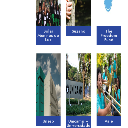
Solar
Suzano
The
Meninos de
Freedom
Luz
Fund
Unesp
Unicamp –
Vale
Universidade