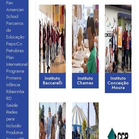
Pan
American
School
Parceiros
da
Educação
PepsiCo
Petrobras
Plan
International
Programa
Primeira
Instituto
Instituto
Instituto
Baccarelli
Chamex
Conceição
Infância
Moura
Ribeirinha
RD
Saúde
Redes
para
Inclusão
Produtiva