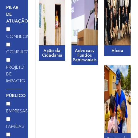
PILAR
DE
ATUAÇÃO
CONHECIMENTO
Ação da
Advocacy
Alcoa
CONSULTORIA
Cidadania
Fundos
Patrimoniais
PROJETO
DE
IMPACTO
PÚBLICO
EMPRESAS
FAMÍLIAS