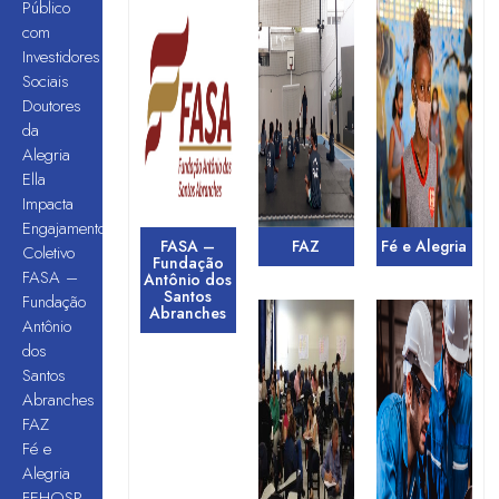
Público
com
Investidores
Sociais
Doutores
da
Alegria
Ella
Impacta
Engajamento
FASA –
FAZ
Fé e Alegria
Coletivo
Fundação
FASA –
Antônio dos
Santos
Fundação
Abranches
Antônio
dos
Santos
Abranches
FAZ
Fé e
Alegria
FEHOSP