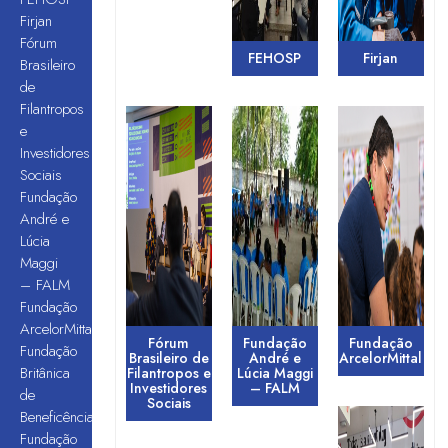
Firjan
Fórum
FEHOSP
Firjan
Brasileiro
de
Filantropos
e
Investidores
Sociais
Fundação
André e
Lúcia
Maggi
– FALM
Fundação
ArcelorMittal
Fórum
Fundação
Fundação
Fundação
Brasileiro de
André e
ArcelorMittal
Britânica
Filantropos e
Lúcia Maggi
Investidores
– FALM
de
Sociais
Beneficência
Fundação