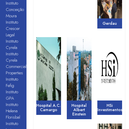
Instituto
Conceição
Moura
Instituto
Gerdau
Crescer
Legal
Instituto
Cyrela
Instituto
Cyrela
Commercial
Properties
Instituto
Fefig
Instituto
GPA
Instituto
Hospital A.C.
Hospital
HSi
Camargo
Albert
Investimentos
Helena
Einstein
Florisbal
Instituto