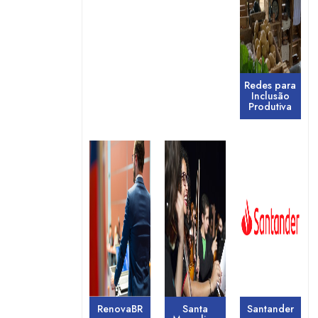
Redes para
Inclusão
Produtiva
RenovaBR
Santa
Santander