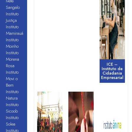
Ivete
Sangalo
Instituto
Justiça
Instituto
Mamirauá
Instituto
Moinho
Instituto
Morena
ICE –
Rosa
Instituto de
Instituto
Cidadania
Empresarial
Movi o
Bem
Instituto
Natura
Instituto
Sicoob
Instituto
Solea
Instituto