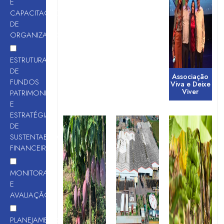
E
CAPACITAÇÃO
DE
ORGANIZAÇÕES
ESTRUTURAÇÃO
DE
Associação
FUNDOS
Viva e Deixe
Viver
PATRIMONIAIS
E
ESTRATÉGIAS
DE
SUSTENTABILIDADE
FINANCEIRA
MONITORAMENTO
E
AVALIAÇÃO
PLANEJAMENTO