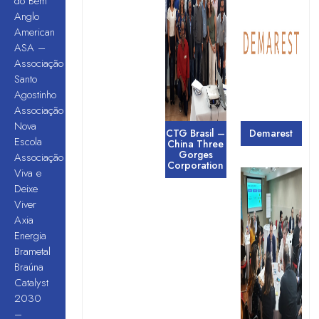
do Bem
Anglo
American
ASA –
Associação
Santo
Agostinho
Associação
Nova
CTG Brasil –
Demarest
Escola
China Three
Gorges
Associação
Corporation
Viva e
Deixe
Viver
Axia
Energia
Brametal
Braúna
Catalyst
2030
–