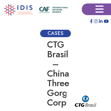
Pular
×
para
o
conteúdo
principal
CASES
CTG
Brasil
–
China
Three
Gorges
Corporation