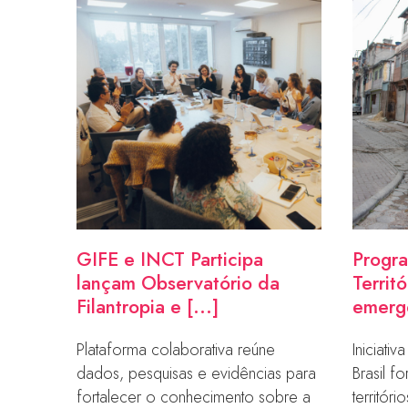
GIFE e INCT Participa
Progr
lançam Observatório da
Territ
Filantropia e [...]
emerge
Plataforma colaborativa reúne
Iniciati
dados, pesquisas e evidências para
Brasil f
fortalecer o conhecimento sobre a
territóri