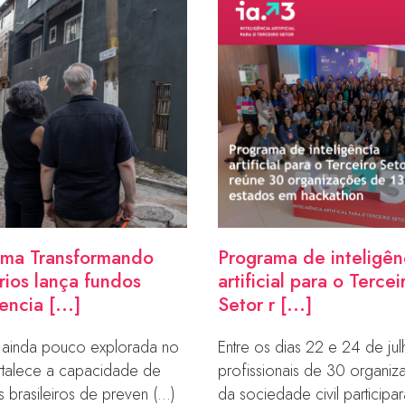
ama Transformando
Programa de inteligên
órios lança fundos
artificial para o Tercei
ncia [...]
Setor r [...]
va ainda pouco explorada no
Entre os dias 22 e 24 de jul
ortalece a capacidade de
profissionais de 30 organi
os brasileiros de preven (...)
da sociedade civil participara