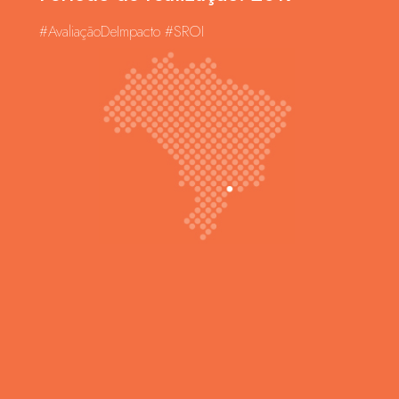
#AvaliaçãoDeImpacto #SROI