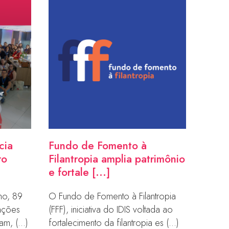
cia
Fundo de Fomento à
ro
Filantropia amplia patrimônio
e fortale [...]
ho, 89
O Fundo de Fomento à Filantropia
zações
(FFF), iniciativa do IDIS voltada ao
m, (...)
fortalecimento da filantropia es (...)