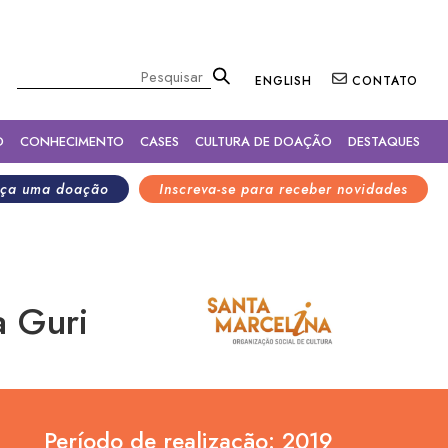
×
Pesquisar
ENGLISH
CONTATO
O
CONHECIMENTO
CASES
CULTURA DE DOAÇÃO
DESTAQUES
ça uma doação
Inscreva-se para receber novidades
a Guri
Período de realização: 2019