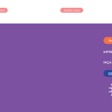
ais
Saiba mais
I
IMPR
FAÇA