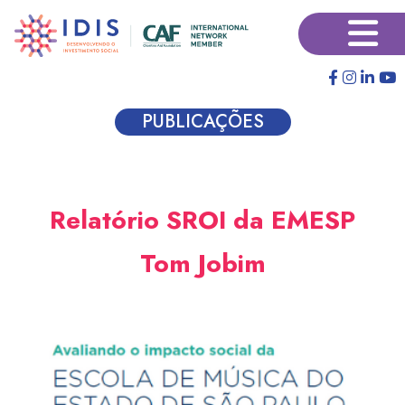
Pular
×
para
o
conteúdo
principal
PUBLICAÇÕES
Relatório SROI da EMESP
Tom Jobim