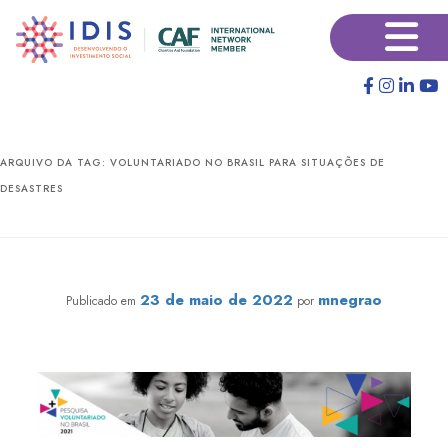
Pular
Pular
×
para
para
o
o
conteúdo
conteúdo
principal
secundário
ARQUIVO DA TAG:
VOLUNTARIADO NO BRASIL PARA SITUAÇÕES DE
DESASTRES
O papel do voluntário nas situações emergenciais
23 de maio de 2022
mnegrao
Publicado em
por