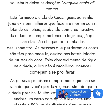
voluntário deixe as doações ’
Naquele canto ali
mesmo’.
Está formado o ciclo do Caos. Iguais ao senhor
João existem milhares que fazem a mesma coisa,
lotando os hotéis, acabando com o combustível
da cidade e comprometendo a logística, já que
carretas não chegam por conta dos
deslizamentos. As pessoas que perderam as casas
não têm para onde ir, devido aos hotéis lotados
de turistas do caos. Falta abastecimento de água
na cidade, o lixo não é recolhido, doenças
começam a se proliferar.
As pessoas precisam compreender qu
e não se
trata do que você quer fazer, mas, sim, do que a
cidade precisa. Muitas vezes, a logística para se
encher um carro com água e levar até uma
cidade a 500 km de distância é muito mais