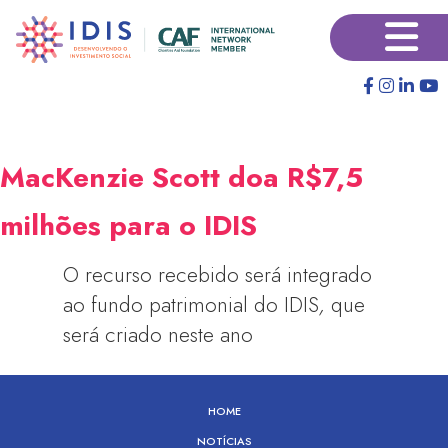
Pular
×
para
o
conteúdo
principal
MacKenzie Scott doa R$7,5
milhões para o IDIS
O recurso recebido será integrado
ao fundo patrimonial do IDIS
,
que
será criado neste ano
HOME
NOTÍCIAS