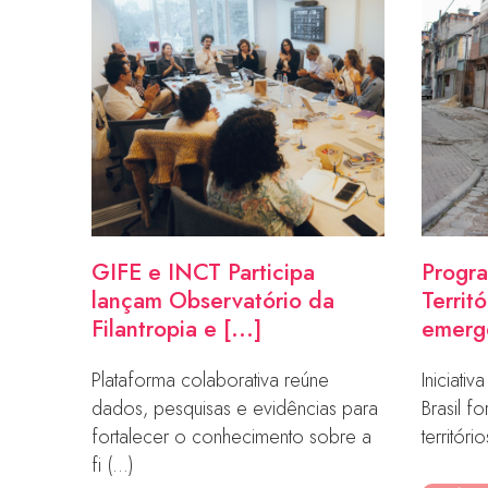
GIFE e INCT Participa
Progr
lançam Observatório da
Territ
Filantropia e [...]
emerge
Plataforma colaborativa reúne
Iniciati
dados, pesquisas e evidências para
Brasil f
fortalecer o conhecimento sobre a
territóri
fi (...)