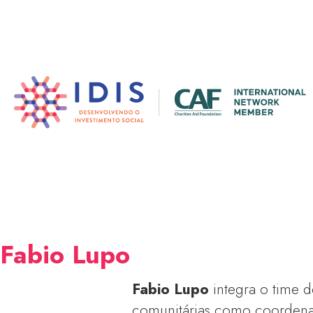
Pular
para
o
conteúdo
principal
Fabio Lupo
Fabio Lupo
integra o time d
comunitárias como coordenad