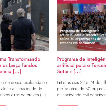
ama Transformando
Programa de inteligên
órios lança fundos
artificial para o Tercei
ncia [...]
Setor r [...]
va ainda pouco explorada no
Entre os dias 22 e 24 de jul
ortalece a capacidade de
profissionais de 30 organi
os brasileiros de preven (...)
da sociedade civil participara