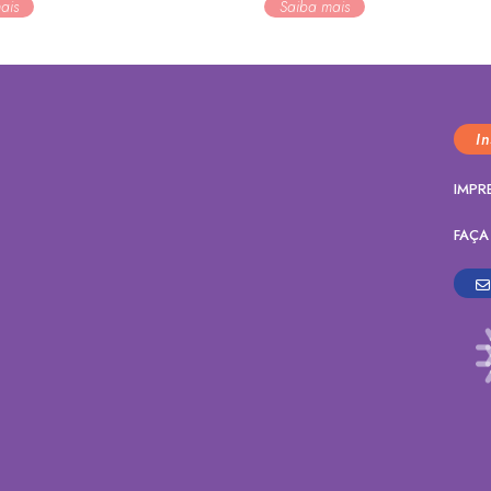
ais
Saiba mais
I
IMPR
FAÇA