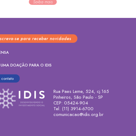
Saiba mais
nscreva-se para receber novidades
ENSA
 UMA DOAÇÃO PARA O IDIS
contato
Rua Paes Leme, 524, cj.165
Pinheiros, São Paulo - SP
CEP: 05424-904
Tel. (11) 3914-6700
comunicacao@idis.org.br