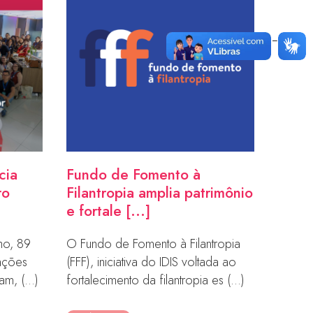
cia
Fundo de Fomento à
ro
Filantropia amplia patrimônio
e fortale [...]
ho, 89
O Fundo de Fomento à Filantropia
zações
(FFF), iniciativa do IDIS voltada ao
m, (...)
fortalecimento da filantropia es (...)