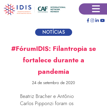
Pular
×
para
o
conteúdo
principal
NOTÍCIAS
#FórumIDIS: Filantropia se
fortalece durante a
pandemia
24 de setembro de 2020
Beatriz Bracher e Antônio
Carlos Pipponzi foram os