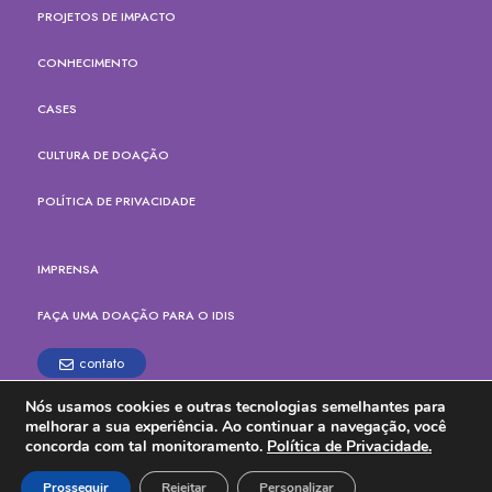
PROJETOS DE IMPACTO
CONHECIMENTO
CASES
CULTURA DE DOAÇÃO
POLÍTICA DE PRIVACIDADE
IMPRENSA
FAÇA UMA DOAÇÃO PARA O IDIS
contato
Nós usamos cookies e outras tecnologias semelhantes para
Rua Paes Leme, 524, cj.165
melhorar a sua experiência. Ao continuar a navegação, você
Pinheiros, São Paulo - SP
concorda com tal monitoramento.
Política de Privacidade.
CEP: 05424-904
Tel. (11) 3914-6700
Prosseguir
Rejeitar
Personalizar