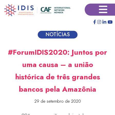
Pular
×
para
o
conteúdo
principal
NOTÍCIAS
#ForumIDIS2020: Juntos por
uma causa – a união
histórica de três grandes
bancos pela Amazônia
29 de setembro de 2020