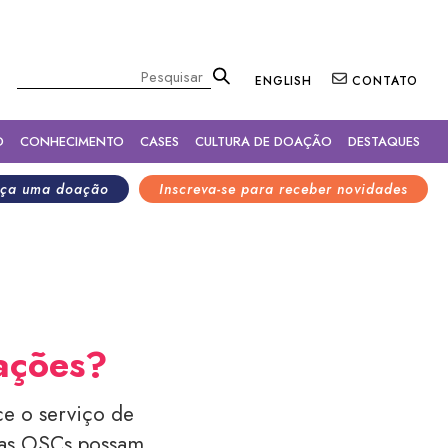
×
Pesquisar
ENGLISH
CONTATO
O
CONHECIMENTO
CASES
CULTURA DE DOAÇÃO
DESTAQUES
ça uma doação
Inscreva-se para receber novidades
zações?
ce o serviço de
 as OSCs possam