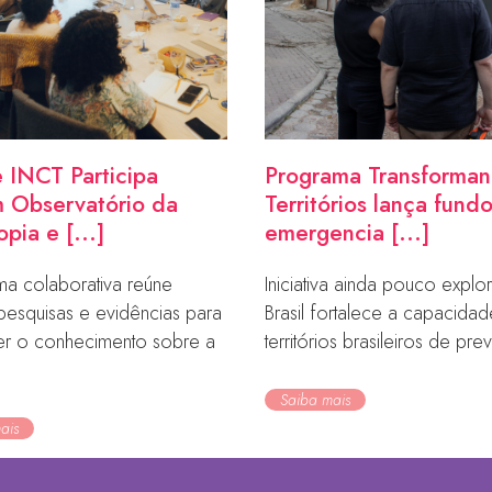
 INCT Participa
Programa Transforma
 Observatório da
Territórios lança fund
opia e [...]
emergencia [...]
ma colaborativa reúne
Iniciativa ainda pouco expl
pesquisas e evidências para
Brasil fortalece a capacida
cer o conhecimento sobre a
territórios brasileiros de prev
Saiba mais
ais