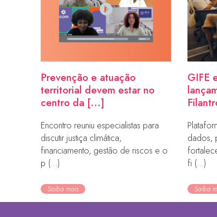
Prevenção e atuação
GIFE e
territorial devem estar no
lançam
centro da [...]
Filantr
Encontro reuniu especialistas para
Platafor
discutir justiça climática,
dados, 
financiamento, gestão de riscos e o
fortale
p (...)
fi (...)
Saiba mais
Saiba m