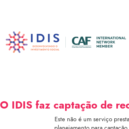
Pular
para
o
conteúdo
principal
O IDIS faz captação de re
Este não é um serviço prest
planejamento para captação