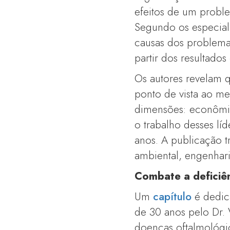
efeitos de um probl
Segundo os especiali
causas dos problemas
partir dos resultados
Os autores revelam
ponto de vista ao m
dimensões: econômica
o trabalho desses lí
anos. A publicação t
ambiental, engenhar
Combate a deficiên
Um
capítulo
é dedic
de 30 anos pelo Dr. 
doenças oftalmológi