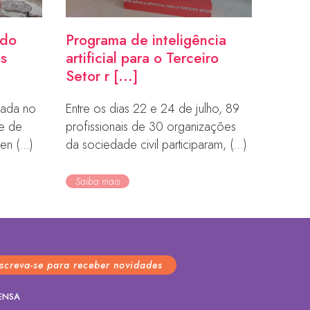
ndo
Programa de inteligência
os
artificial para o Terceiro
Setor r [...]
orada no
Entre os dias 22 e 24 de julho, 89
de de
profissionais de 30 organizações
en (...)
da sociedade civil participaram, (...)
Saiba mais
nscreva-se para receber novidades
ENSA