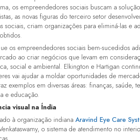
ema, os empreendedores sociais buscam a solução
stas, as novas figuras do terceiro setor desenvolve
 sociais, criam organizações para eliminá-las e ad
 obtidos.
 que os empreendedores sociais bem-sucedidos a
ercado ao criar negócios que levam em consideraç
, social e ambiental. Elkington e Hartigan conti
deres vai ajudar a moldar oportunidades de merca
raz exemplos em diversas áreas: finanças, saúde, te
ia e educação.
cia visual na Índia
ado à organização indiana
Aravind Eye Care Sys
Venkataswamy, o sistema de atendimento no interi
cas.