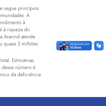
e segue princípios
comunidades. A
tendimento à
l à riqueza do
 a Aravind atende
ou quase 3 milhões
tal. Estimativas
% desse número é
mico da deficiência
S