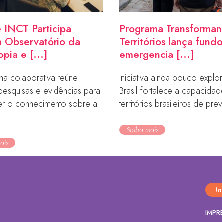
 INCT Participa
Programa Transforma
 Observatório da
Territórios lança fund
opia e [...]
emergencia [...]
ma colaborativa reúne
Iniciativa ainda pouco expl
pesquisas e evidências para
Brasil fortalece a capacida
cer o conhecimento sobre a
territórios brasileiros de prev
Saiba mais
ais
I
IMPR