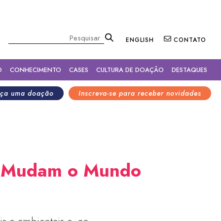
×
Pesquisar
ENGLISH
CONTATO
O
CONHECIMENTO
CASES
CULTURA DE DOAÇÃO
DESTAQUES
ça uma doação
Inscreva-se para receber novidades
s Mudam o Mundo