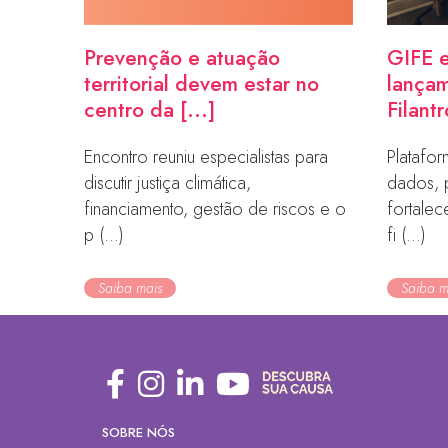
Prevenção e atuação
GIFE e
territorial devem estar no
lançam
centro da [...]
Filantr
Encontro reuniu especialistas para
Platafor
discutir justiça climática,
dados, 
financiamento, gestão de riscos e o
fortale
p (...)
fi (...)
Saiba mais
Saiba m
SOBRE NÓS