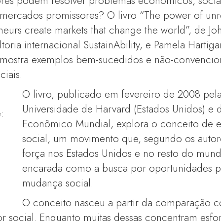
s podem resolver problemas econômicos, sociais
mercados promissores? O livro “The power of unr
eurs create markets that change the world”, de Joh
oria internacional SustainAbility, e Pamela Hartiga
mostra exemplos bem-sucedidos e não-convencio
iais.
O livro, publicado em fevereiro de 2008 pel
Universidade de Harvard (Estados Unidos) e 
Econômico Mundial, explora o conceito de
social, um movimento que, segundo os auto
força nos Estados Unidos e no resto do mund
encarada como a busca por oportunidades pa
mudança social.
O conceito nasceu a partir da comparação c
or social. Enquanto muitas dessas concentram esf