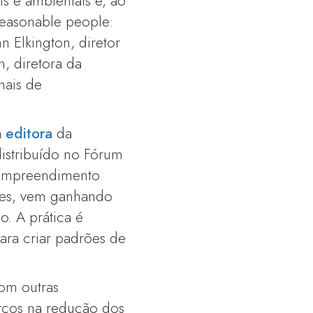
 e ambientais e, ao
easonable people:
n Elkington, diretor
n, diretora da
nais de
a
editora
da
distribuído no Fórum
 empreendimento
res, vem ganhando
o. A prática é
ra criar padrões de
om outras
orços na redução dos