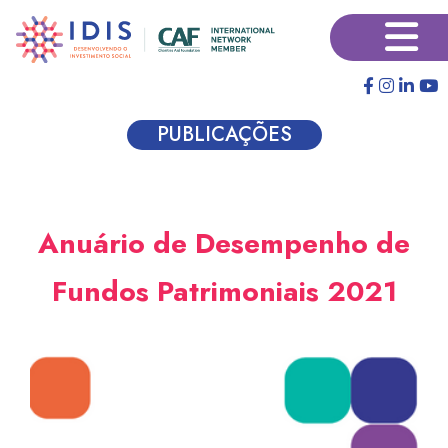
Pular
×
para
o
conteúdo
principal
PUBLICAÇÕES
Anuário de Desempenho de
Fundos Patrimoniais 2021