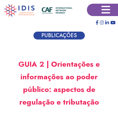
Pular
×
para
o
conteúdo
principal
PUBLICAÇÕES
GUIA 2 | Orientações e
informações ao poder
público: aspectos de
regulação e tributação