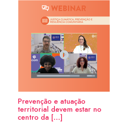
Prevenção e atuação
territorial devem estar no
centro da [...]