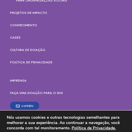
PARA ORGANIZAÇÕES SOCIAIS
PROJETOS DE IMPACTO
CONHECIMENTO
CASES
CULTURA DE DOAÇÃO
POLÍTICA DE PRIVACIDADE
IMPRENSA
FAÇA UMA DOAÇÃO PARA O IDIS
contato
Nós usamos cookies e outras tecnologias semelhantes para
Rua Paes Leme, 524, cj.165
melhorar a sua experiência. Ao continuar a navegação, você
Pinheiros, São Paulo - SP
concorda com tal monitoramento.
Política de Privacidade.
CEP: 05424-904