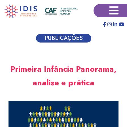
Pular
×
para
o
conteúdo
principal
PUBLICAÇÕES
Primeira Infância Panorama,
analise e prática