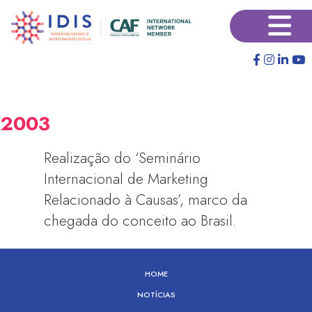
Pular
×
para
o
conteúdo
principal
2003
Realização do ‘Seminário
Internacional de Marketing
Relacionado à Causas’, marco da
chegada do conceito ao Brasil.
HOME
NOTÍCIAS