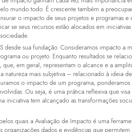
 de Impacto ganham cada vez mais importância ent
s pelo mundo todo. É crescente também a preocupa
surar o impacto de seus projetos e programas e 
ficar se seus recursos estão alocados em iniciativa
 sociedade.
IS desde sua fundação. Consideramos impacto a m
ograma ou projeto. Enquanto resultados se relac
, que, em geral, representam o alcance e a amplitu
 natureza mais subjetiva – relacionado à ideia d
suramos o impacto de um programa, ponderamos 
volvidas. Ou seja, é uma prática reflexiva que visa
uma iniciativa tem alcançado as transformações soci
pelos quais a Avaliação de Impacto é uma ferramen
 às organizações dados e evidências que permitem r