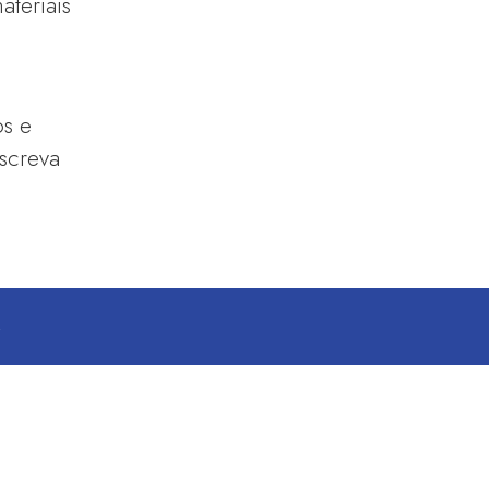
teriais
os e
escreva
S