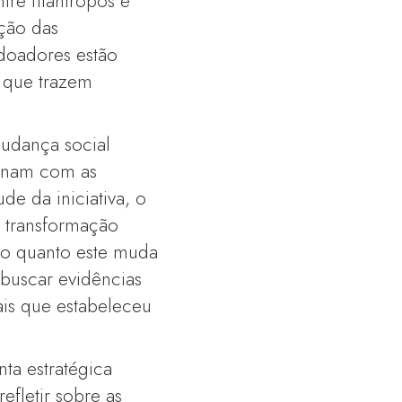
re filantropos e
ção das
doadores estão
s que trazem
udança social
ionam com as
de da iniciativa, o
e transformação
o quanto este muda
 buscar evidências
ais que estabeleceu
ta estratégica
efletir sobre as