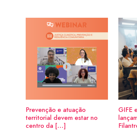
Prevenção e atuação
GIFE e
territorial devem estar no
lançam
centro da [...]
Filantr