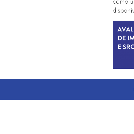
como um
disponí