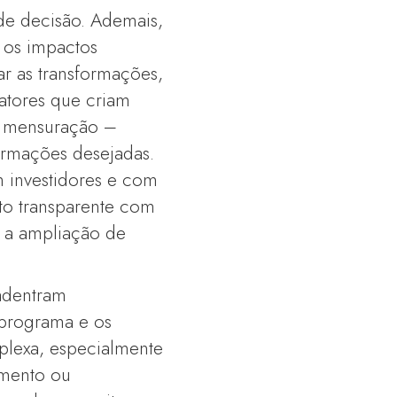
de decisão. Ademais,
e os impactos
ar as transformações,
fatores que criam
a mensuração –
formações desejadas.
m investidores e com
to transparente com
m a ampliação de
adentram
 programa e os
plexa, especialmente
mento ou