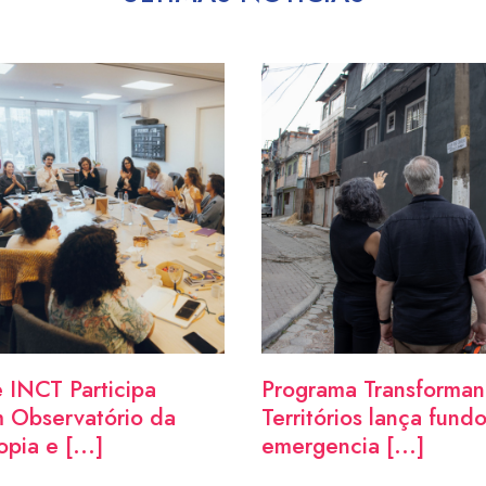
 INCT Participa
Programa Transforma
 Observatório da
Territórios lança fund
opia e [...]
emergencia [...]