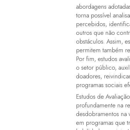
abordagens adotadas
torna possível anali
percebidos, identifi
outros que não contr
obstáculos. Assim, 
permitem também refl
Por fim, estudos ava
o setor público, au
doadores, reivindica
programas sociais efe
Estudos de Avaliaçã
profundamente na rel
desdobramentos na v
em programas que t