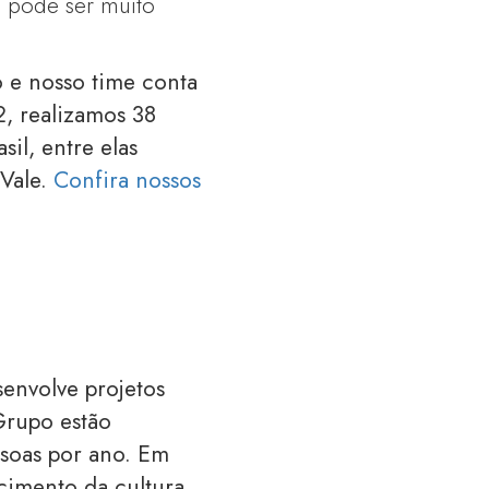
, pode ser muito
 e nosso time conta
, realizamos 38
il, entre elas
 Vale.
Confira nossos
:
envolve projetos
Grupo estão
ssoas por ano. Em
cimento da cultura