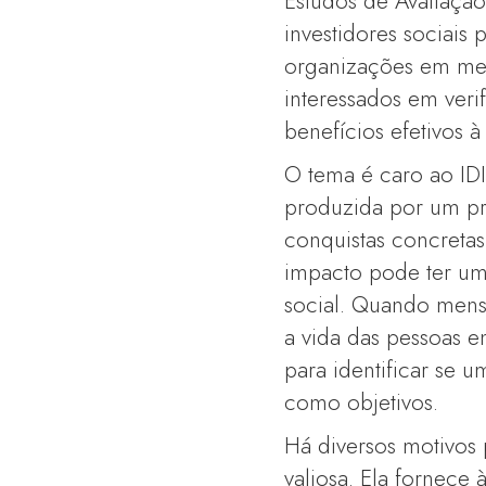
Estudos de Avaliação
investidores sociai
organizações em men
interessados em veri
benefícios efetivos à
O tema é caro ao ID
produzida por um pr
conquistas concretas
impacto pode ter uma
social. Quando men
a vida das pessoas en
para identificar se 
como objetivos.
Há diversos motivos 
valiosa. Ela fornece