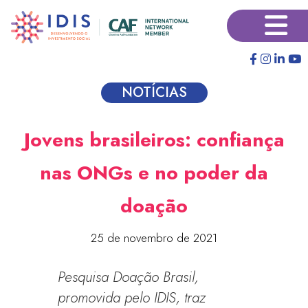
Pular
×
para
o
conteúdo
principal
NOTÍCIAS
Jovens brasileiros: confiança
nas ONGs e no poder da
doação
25 de novembro de 2021
Pesquisa Doação Brasil,
promovida pelo IDIS, traz