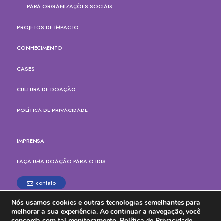
PARA ORGANIZAÇÕES SOCIAIS
PROJETOS DE IMPACTO
CONHECIMENTO
CASES
CULTURA DE DOAÇÃO
POLÍTICA DE PRIVACIDADE
IMPRENSA
FAÇA UMA DOAÇÃO PARA O IDIS
contato
Nós usamos cookies e outras tecnologias semelhantes para
Rua Paes Leme, 524, cj.165
melhorar a sua experiência. Ao continuar a navegação, você
Pinheiros, São Paulo - SP
concorda com tal monitoramento.
Política de Privacidade.