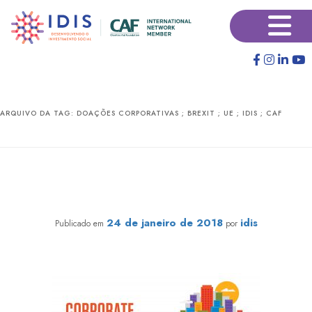
Pular
Pular
×
para
para
o
o
conteúdo
conteúdo
principal
secundário
ARQUIVO DA TAG:
DOAÇÕES CORPORATIVAS ; BREXIT ; UE ; IDIS ; CAF
Relatório aponta queda nas doações corporativas e
mostra que sociedade defende o apoio a causas
sociais como uma obrigação das empresas
24 de janeiro de 2018
idis
Publicado em
por