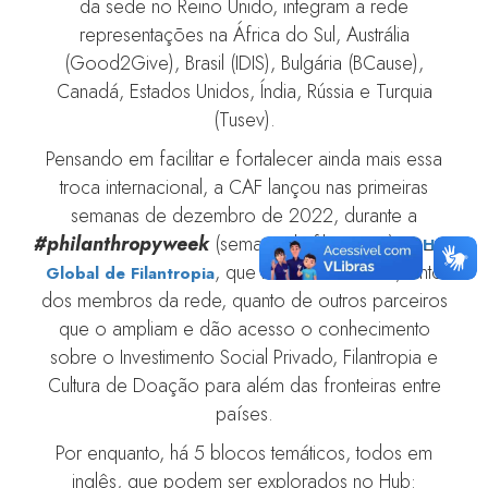
da sede no Reino Unido, integram a rede
representações na África do Sul, Austrália
(Good2Give), Brasil (IDIS), Bulgária (BCause),
Canadá, Estados Unidos, Índia, Rússia e Turquia
(Tusev).
Pensando em facilitar e fortalecer ainda mais essa
troca internacional, a CAF lançou nas primeiras
semanas de dezembro de 2022, durante a
#philanthropyweek
(semana da filantropia), o
Hub
, que reúne conteúdos, tanto
Global de Filantropia
dos membros da rede, quanto de outros parceiros
que o ampliam e dão acesso o conhecimento
sobre o Investimento Social Privado, Filantropia e
Cultura de Doação para além das fronteiras entre
países.
Por enquanto, há 5 blocos temáticos, todos em
inglês, que podem ser explorados no Hub: