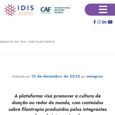
Pular
Pular
×
para
para
o
o
conteúdo
conteúdo
principal
secundário
ARQUIVO DA TAG:
HUB FILANTROPIA
CAF lança Hub Global de Filantropia com conteúdos
gratuitos de 10 países
13 de dezembro de 2022
mnegrao
Publicado em
por
A plataforma visa promover a cultura de
doação ao redor do mundo, com conteúdos
sobre filantropia produzidos pelos integrantes