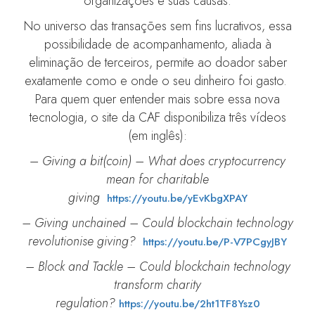
organizações e suas causas.
No universo das transações sem fins lucrativos, essa
possibilidade de acompanhamento, aliada à
eliminação de terceiros, permite ao doador saber
exatamente como e onde o seu dinheiro foi gasto.
Para quem quer entender mais sobre essa nova
tecnologia, o site da CAF disponibiliza três vídeos
(em inglês):
–
Giving a bit(coin) – What does cryptocurrency
mean for charitable
giving
https://youtu.be/yEvKbgXPAY
– Giving unchained – Could blockchain technology
revolutionise giving?
https://youtu.be/P-V7PCgyJBY
– Block and Tackle – Could blockchain technology
transform charity
regulation?
https://youtu.be/2ht1TF8Ysz0