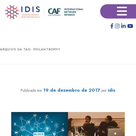
Pular
Pular
×
para
para
o
o
conteúdo
conteúdo
principal
secundário
ARQUIVO DA TAG:
PHILANTROPHY
Blockchain: como a tecnologia pode estabelecer um
novo conceito de confiança e transformar a filantropia?
19 de dezembro de 2017
idis
Publicado em
por