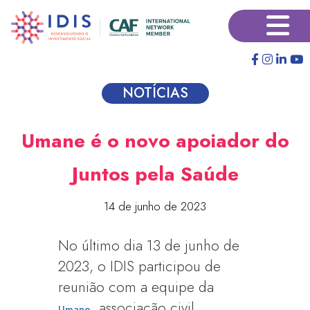
Pular
×
para
o
conteúdo
principal
NOTÍCIAS
Umane é o novo apoiador do
Juntos pela Saúde
14 de junho de 2023
No último dia 13 de junho de
2023, o IDIS participou de
reunião com a equipe da
, associação civil
Umane