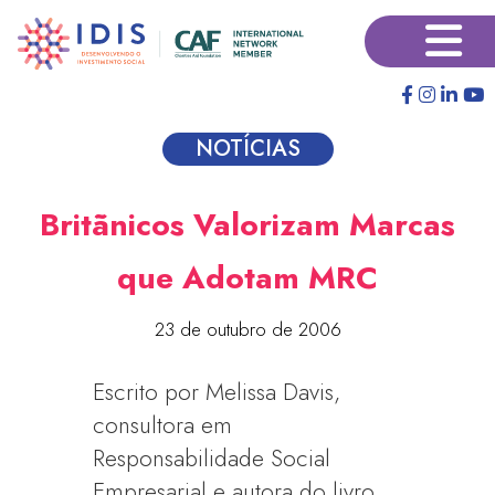
Pular
×
para
o
conteúdo
principal
NOTÍCIAS
Britãnicos Valorizam Marcas
que Adotam MRC
23 de outubro de 2006
Escrito por Melissa Davis,
consultora em
Responsabilidade Social
Empresarial e autora do livro