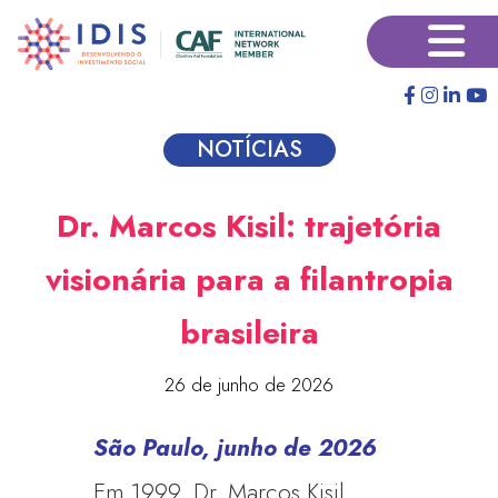
Pular
×
para
o
conteúdo
principal
NOTÍCIAS
Dr. Marcos Kisil: trajetória
visionária para a filantropia
brasileira
26 de junho de 2026
São Paulo, junho de 2026
Em 1999, Dr. Marcos Kisil