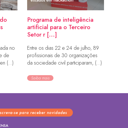
ndo
Programa de inteligência
os
artificial para o Terceiro
Setor r [...]
orada no
Entre os dias 22 e 24 de julho, 89
de de
profissionais de 30 organizações
en (...)
da sociedade civil participaram, (...)
Saiba mais
nscreva-se para receber novidades
ENSA