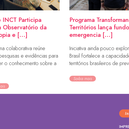
 INCT Participa
Programa Transforma
 Observatório da
Territórios lança fund
opia e [...]
emergencia [...]
ma colaborativa reúne
Iniciativa ainda pouco expl
pesquisas e evidências para
Brasil fortalece a capacida
cer o conhecimento sobre a
territórios brasileiros de prev
Saiba mais
ais
I
IMPR