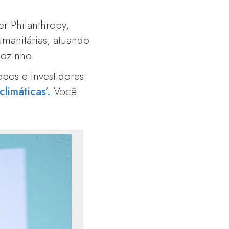
er Philanthropy,
umanitárias, atuando
ozinho.
opos e Investidores
limáticas’.
Você