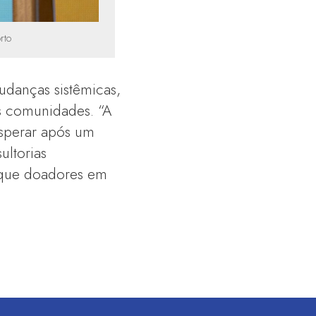
rto
udanças sistêmicas,
s comunidades. “A
osperar após um
ultorias
o que doadores em