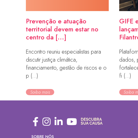
Prevenção e atuação
GIFE e
territorial devem estar no
lançam
centro da [...]
Filantr
Encontro reuniu especialistas para
Platafor
discutir justiça climática,
dados, 
financiamento, gestão de riscos e o
fortale
p (...)
fi (...)
Saiba mais
Saiba m
SOBRE NÓS