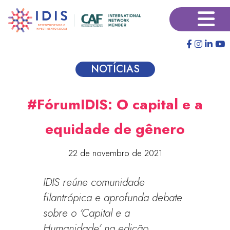
Pular
×
para
o
conteúdo
principal
NOTÍCIAS
#FórumIDIS: O capital e a
equidade de gênero
22 de novembro de 2021
IDIS reúne comunidade
filantrópica e aprofunda debate
sobre o ‘Capital e a
Humanidade’ na edição