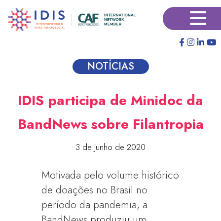
Pular
×
para
o
conteúdo
principal
NOTÍCIAS
IDIS participa de Minidoc da
BandNews sobre Filantropia
3 de junho de 2020
Motivada pelo volume histórico
de doações no Brasil no
período da pandemia, a
BandNews produziu um