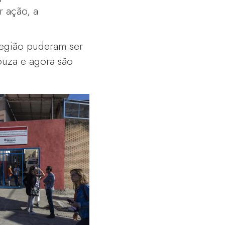
r ação, a
região puderam ser
ouza e agora são