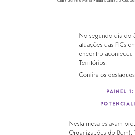
Clara Serva e Maria Paula Bonifácio Custó
No segundo dia do Se
atuações das FICs em
encontro aconteceu 
Territórios.
Confira os destaques
PAINEL 1
POTENCIAL
Nesta mesa estavam pres
Organizações do Bem), Th