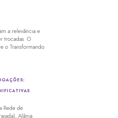
am a relevância e
er trocadas. O
te o Transformando
 DOAÇÕES:
IFICATIVAS
da Rede de
aiada), Alânia