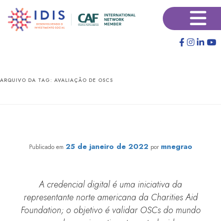
Pular
Pular
×
para
para
o
o
conteúdo
conteúdo
principal
secundário
ARQUIVO DA TAG:
AVALIAÇÃO DE OSCS
IDIS está entre as primeiras organizações do mundo
certificadas pela CAF America
25 de janeiro de 2022
mnegrao
Publicado em
por
A credencial digital é uma iniciativa da
representante norte americana da Charities Aid
Foundation; o objetivo é validar OSCs do mundo