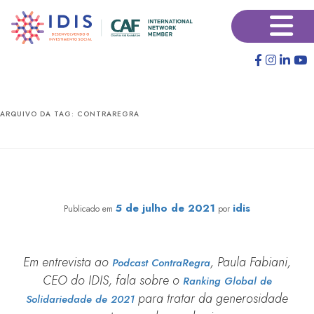
Pular
Pular
×
para
para
o
o
conteúdo
conteúdo
principal
secundário
ARQUIVO DA TAG:
CONTRAREGRA
Ranking Global de Solidariedade é pauta no Podcast
Contra Regra
5 de julho de 2021
idis
Publicado em
por
Em entrevista ao
, Paula Fabiani,
Podcast ContraRegra
CEO do IDIS, fala sobre o
Ranking Global de
para tratar da generosidade
Solidariedade de 2021