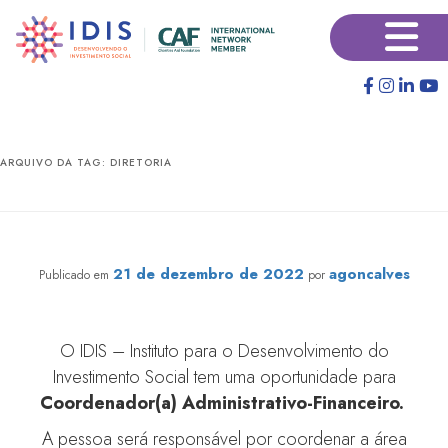
Pular
Pular
×
para
para
o
o
conteúdo
conteúdo
principal
secundário
ARQUIVO DA TAG:
DIRETORIA
Vaga para Coordenador(a) Administrativo-Financeiro
21 de dezembro de 2022
agoncalves
Publicado em
por
O IDIS – Instituto para o Desenvolvimento do
Investimento Social tem uma oportunidade para
Coordenador(a) Administrativo-Financeiro.
A pessoa será responsável por coordenar a área