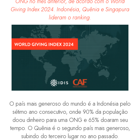
ONG no mês anterior, de acordo com o World
Giving Index 2024. Indonésia, Quênia e Singapura
lideram o ranking.
O país mais generoso do mundo é a Indonésia pelo
sétimo ano consecutivo, onde 90% da população
doou dinheiro para uma ONG e 65% doaram seu
tempo. O Quênia é o segundo país mais generoso,
subindo do terceiro lugar no ano passado.