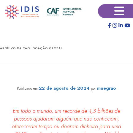
Pular
Pular
×
para
para
o
o
conteúdo
conteúdo
principal
secundário
ARQUIVO DA TAG:
DOAÇÃO GLOBAL
Níveis recordes de generosidade global: Brasil ocupa
a 86ª posição, com Indonésia liderando o ranking
22 de agosto de 2024
mnegrao
Publicado em
por
Em todo o mundo, um recorde de 4,3 bilhões de
pessoas ajudaram alguém que não conheciam,
ofereceram tempo ou doaram dinheiro para uma