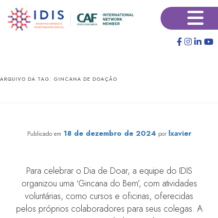
Pular
Pular
×
para
para
o
o
conteúdo
conteúdo
principal
secundário
ARQUIVO DA TAG:
GINCANA DE DOAÇÃO
Gincana de doação engaja colaboradores do IDIS
18 de dezembro de 2024
lxavier
Publicado em
por
Para celebrar o Dia de Doar, a equipe do IDIS
organizou uma ‘Gincana do Bem’, com atividades
voluntárias, como cursos e oficinas, oferecidas
pelos próprios colaboradores para seus colegas. A