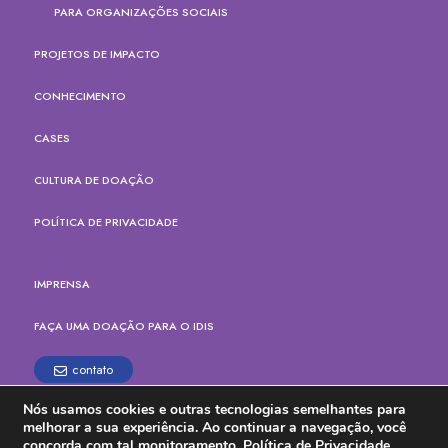
PARA ORGANIZAÇÕES SOCIAIS
PROJETOS DE IMPACTO
CONHECIMENTO
CASES
CULTURA DE DOAÇÃO
POLÍTICA DE PRIVACIDADE
IMPRENSA
FAÇA UMA DOAÇÃO PARA O IDIS
contato
Nós usamos cookies e outras tecnologias semelhantes para
Rua Paes Leme, 524, cj.165
melhorar a sua experiência. Ao continuar a navegação, você
Pinheiros, São Paulo - SP
concorda com tal monitoramento.
Política de Privacidade.