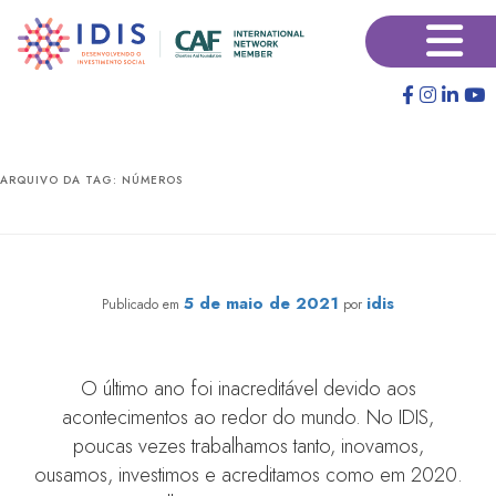
Pular
Pular
×
para
para
o
o
conteúdo
conteúdo
principal
secundário
ARQUIVO DA TAG:
NÚMEROS
Números, desafios e conquistas de 2020
5 de maio de 2021
idis
Publicado em
por
O último ano foi inacreditável devido aos
acontecimentos ao redor do mundo. No IDIS,
poucas vezes trabalhamos tanto, inovamos,
ousamos, investimos e acreditamos como em 2020.