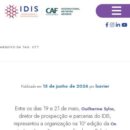
Pular
Pular
×
para
para
o
o
conteúdo
conteúdo
principal
secundário
ARQUIVO DA TAG:
OTT
IDIS participa de conferência global de think tanks no
Marrocos
15 de junho de 2026
lxavier
Publicado em
por
Entre os dias 19 e 21 de maio,
,
Guilherme Sylos
diretor de prospecção e parcerias do IDIS,
representou a organização na 10ª edição da
On