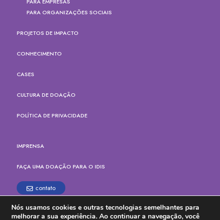
PARA EMPRESAS
PARA ORGANIZAÇÕES SOCIAIS
PROJETOS DE IMPACTO
CONHECIMENTO
CASES
CULTURA DE DOAÇÃO
POLÍTICA DE PRIVACIDADE
IMPRENSA
FAÇA UMA DOAÇÃO PARA O IDIS
contato
Nós usamos cookies e outras tecnologias semelhantes para
Rua Paes Leme, 524, cj.165
melhorar a sua experiência. Ao continuar a navegação, você
Pinheiros, São Paulo - SP