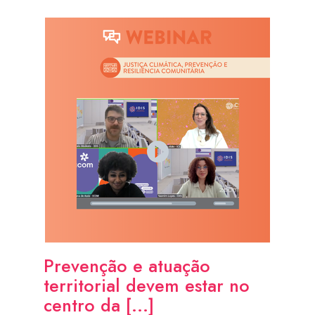
Prevenção e atuação
territorial devem estar no
centro da [...]