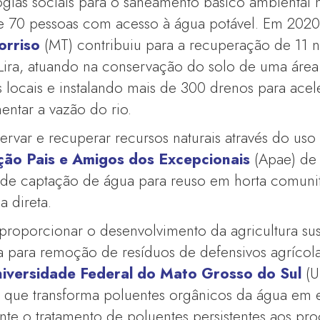
gias sociais para o saneamento básico ambiental 
e 70 pessoas com acesso à água potável. Em 2020
orriso
(MT) contribuiu para a recuperação de 11 n
 Lira, atuando na conservação do solo de uma áre
 locais e instalando mais de 300 drenos para acel
entar a vazão do rio.
rvar e recuperar recursos naturais através do uso
ção Pais e Amigos dos Excepcionais
(Apae) de
 de captação de água para reuso em horta comunit
 direta.
roporcionar o desenvolvimento da agricultura sust
 para remoção de resíduos de defensivos agrícola
iversidade Federal do Mato Grosso do Sul
(U
 que transforma poluentes orgânicos da água em e
nte o tratamento de poluentes persistentes aos pr