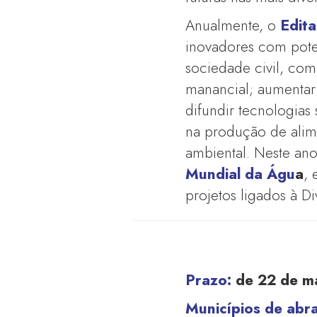
Anualmente, o
Edita
inovadores com poten
sociedade civil, co
manancial; aumentar 
difundir tecnologias
na produção de alim
ambiental. Neste an
Mundial da Águ
a
, 
projetos ligados à Di
Prazo:
de 22 de ma
Municípios de abr