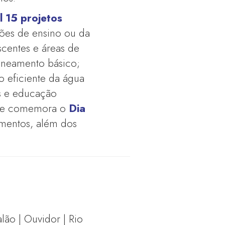
l 15 projetos
ções de ensino ou da
centes e áreas de
saneamento básico;
o eficiente da água
s e educação
 se comemora o
Dia
limentos, além dos
alão | Ouvidor | Rio