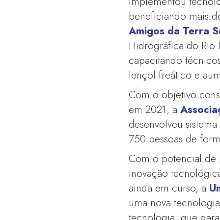
implementou tecnolo
beneficiando mais d
Amigos da Terra S
Hidrográfica do Rio
capacitando técnicos
lençol freático e aum
Com o objetivo conse
em 2021, a
Associa
desenvolveu sistema
750 pessoas de forma
Com o potencial de p
inovação tecnológica
ainda em curso, a
Un
uma nova tecnologia
tecnologia, que gara