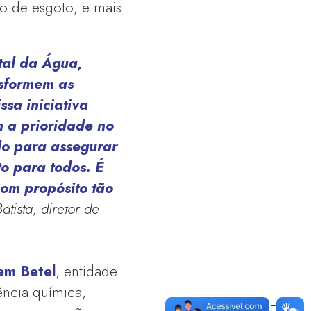
to de esgoto; e mais
ital da Água,
nsformem as
sa iniciativa
 a prioridade no
do para assegurar
o para todos. É
com propósito tão
atista, diretor de
em Betel
, entidade
ência química,