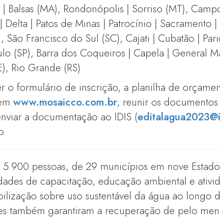
 | Balsas (MA), Rondonópolis | Sorriso (MT), Cam
 | Delta | Patos de Minas | Patrocínio | Sacramento |
 São Francisco do Sul (SC), Cajati | Cubatão | Pari
ulo (SP), Barra dos Coqueiros | Capela | General Ma
E), Rio Grande (RS)
 o formulário de inscrição, a planilha de orçam
 em
www.mosaicco.com.br
; reunir os documentos 
nviar a documentação ao IDIS (
editalagua2023@i
o.
 5.900 pessoas, de 29 municípios em nove Estados 
idades de capacitação, educação ambiental e ativi
ilização sobre uso sustentável da água ao longo d
ões também garantiram a recuperação de pelo men