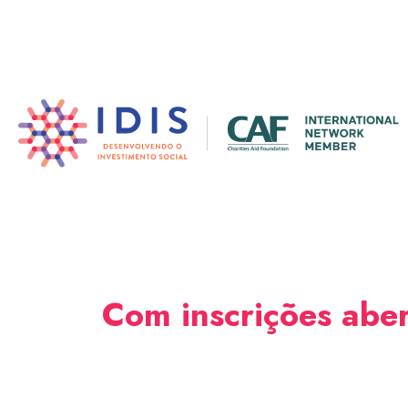
Pular
para
o
conteúdo
principal
Com inscrições aber