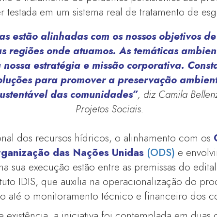
er testada em um sistema real de tratamento de esg
ivas estão alinhadas com os nossos objetivos d
 regiões onde atuamos. As temáticas ambienta
à nossa estratégia e missão corporativa. Cons
luções para promover a preservação ambient
sustentável das comunidades”
, diz Camila Bellen
Projetos Sociais.
nal dos recursos hídricos, o alinhamento com os
O
rganização das Nações Unidas
(ODS)
e envolv
a sua execução estão entre as premissas do edita
tuto IDIS, que auxilia na operacionalização do pr
o até o monitoramento técnico e financeiro dos 
e existência, a iniciativa foi contemplada em duas 