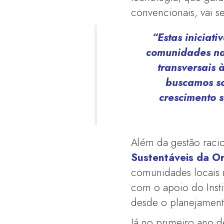
convencionais, vai s
“Estas iniciat
comunidades nas
transversais 
buscamos so
crescimento 
Além da gestão racio
Sustentáveis da O
comunidades locais n
com o apoio do Insti
desde o planejament
Já no primeiro ano d