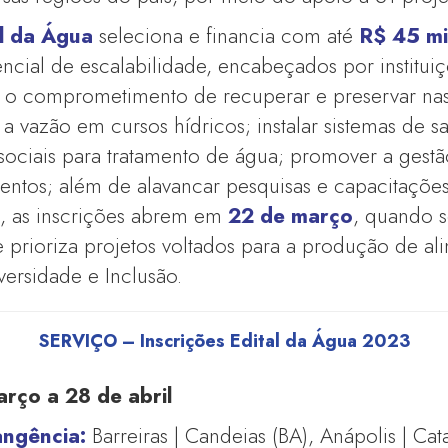
l da Água
seleciona e financia com até
R$ 45 mi
cial de escalabilidade, encabeçados por institui
m o comprometimento de recuperar e preservar nas
a vazão em cursos hídricos; instalar sistemas de 
 sociais para tratamento de água; promover a gestã
entos; além de alavancar pesquisas e capacitaçõe
o, as inscrições abrem em
22 de março
, quando
e prioriza projetos voltados para a produção de a
versidade e Inclusão.
SERVIÇO – Inscrições
Edital
da Água 2023
rço a 28 de abril
angência:
Barreiras | Candeias (BA), Anápolis | Cat