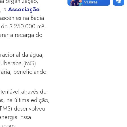
na organização,
, a
Associação
ascentes na Bacia
a de 3.250.000 m²,
erar a recarga do
 racional da água,
 Uberaba (MG)
ária, beneficiando
entável através de
s, na última edição,
FMS) desenvolveu
nergia. Essa
ocessos