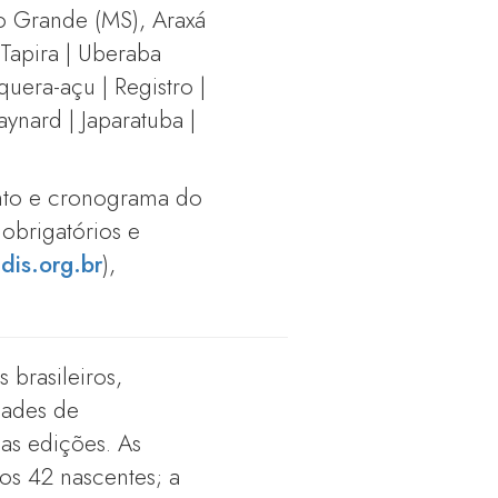
po Grande (MS), Araxá
 Tapira | Uberaba
quera-açu | Registro |
ynard | Japaratuba |
ento e cronograma do
obrigatórios e
dis.org.br
),
brasileiros,
dades de
as edições. As
os 42 nascentes; a