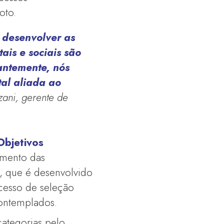
oto.
e desenvolver as
is e sociais são
tantemente, nós
al aliada ao
zani, gerente de
bjetivos
imento das
l, que é desenvolvido
ocesso de seleção
contemplados.
categorias pelo