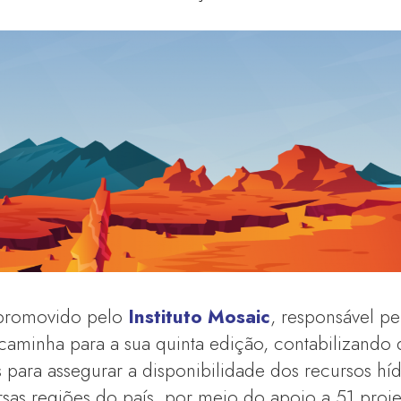
 promovido pelo
Instituto Mosaic
, responsável pe
, caminha para a sua quinta edição, contabilizando
es para assegurar a disponibilidade dos recursos hí
ersas regiões do país, por meio do apoio a 51 proje