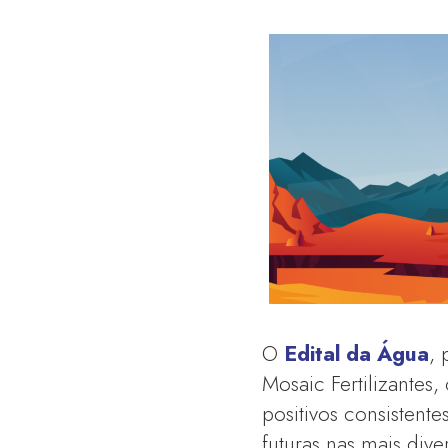
O
Edital da Água
,
Mosaic Fertilizantes
positivos consistent
futuras nas mais div