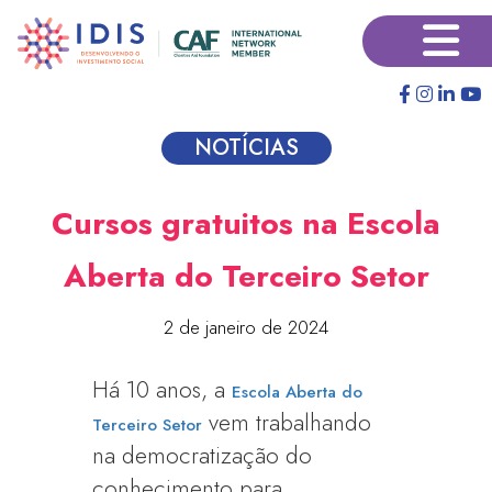
Pular
×
para
o
conteúdo
principal
NOTÍCIAS
Cursos gratuitos na Escola
Aberta do Terceiro Setor
2 de janeiro de 2024
Há 10 anos, a
Escola Aberta do
vem trabalhando
Terceiro Setor
na democratização do
conhecimento para