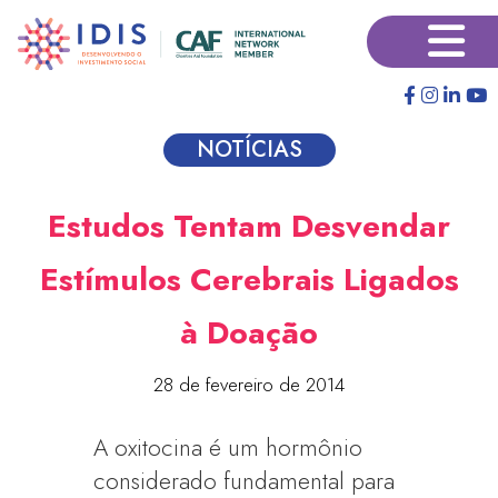
Pular
×
para
o
conteúdo
principal
NOTÍCIAS
Estudos Tentam Desvendar
Estímulos Cerebrais Ligados
à Doação
28 de fevereiro de 2014
A oxitocina é um hormônio
considerado fundamental para