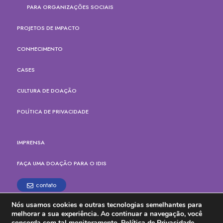
PARA ORGANIZAÇÕES SOCIAIS
PROJETOS DE IMPACTO
CONHECIMENTO
CASES
CULTURA DE DOAÇÃO
POLÍTICA DE PRIVACIDADE
IMPRENSA
FAÇA UMA DOAÇÃO PARA O IDIS
contato
Nós usamos cookies e outras tecnologias semelhantes para
Rua Paes Leme, 524, cj.165
melhorar a sua experiência. Ao continuar a navegação, você
Pinheiros, São Paulo - SP
concorda com tal monitoramento.
Política de Privacidade.