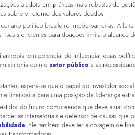
zações a adotarem práticas mais robustas de gest
es sobre o retorno dos valores doados.
cenário político brasileiro impõe barreiras. A falta
s fiscais eficientes para doações limita o alcance de
ilantropia tem potencial de influenciar essas polít
em sintonia com o
setor público
e as necessidad
stante), espera-se que o papel do investidor social
e financeira para uma posição de liderança estra
vestidor do futuro compreenda que deve atuar com
 parcerias intersetoriais e defensor de causas que
abilidade
. Ele também deve ter a coragem de fina
ias transformadoras.