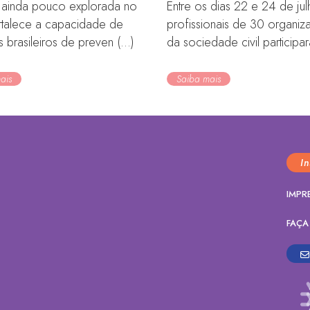
va ainda pouco explorada no
Entre os dias 22 e 24 de jul
ortalece a capacidade de
profissionais de 30 organi
os brasileiros de preven (...)
da sociedade civil participara
ais
Saiba mais
I
IMPR
FAÇA