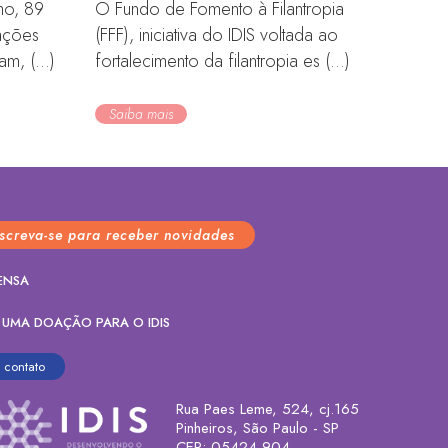
ho, 89
O Fundo de Fomento à Filantropia
zações
(FFF), iniciativa do IDIS voltada ao
m, (...)
fortalecimento da filantropia es (...)
Saiba mais
nscreva-se para receber novidades
ENSA
 UMA DOAÇÃO PARA O IDIS
contato
Rua Paes Leme, 524, cj.165
Pinheiros, São Paulo - SP
CEP: 05424-904