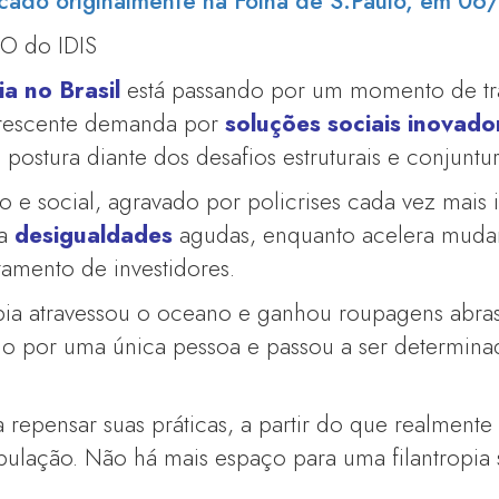
licado originalmente na Folha de S.Paulo, em 0
EO do IDIS
ia no Brasil
está passando por um momento de tr
crescente demanda por
soluções sociais inovado
ostura diante dos desafios estruturais e conjuntur
e social, agravado por policrises cada vez mais 
ra
desigualdades
agudas, enquanto acelera mudan
amento de investidores.
pia atravessou o oceano e ganhou roupagens abrasi
do por uma única pessoa e passou a ser determina
a repensar suas práticas, a partir do que realment
lação. Não há mais espaço para uma filantropia 