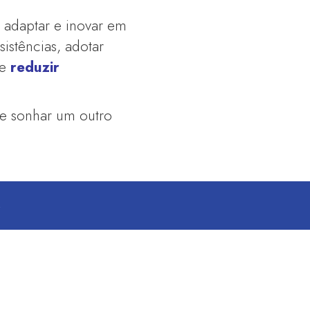
e adaptar e inovar em
istências, adotar
de
reduzir
de sonhar um outro
S