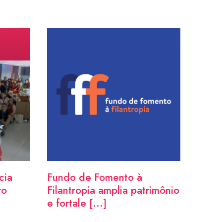
cia
Fundo de Fomento à
ro
Filantropia amplia patrimônio
e fortale [...]