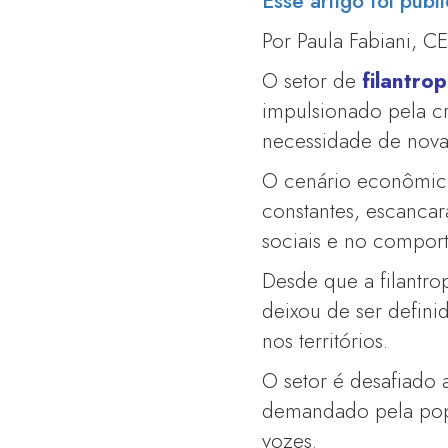
Esse artigo foi pub
Por Paula Fabiani, C
O setor de
filantrop
impulsionado pela 
necessidade de nova p
O cenário econômico 
constantes, escanca
sociais e no comport
Desde que a filantro
deixou de ser defini
nos territórios.
O setor é desafiado 
demandado pela popu
vozes.