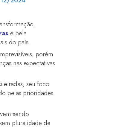
6/12/2024
ansformação,
ras
e pela
ais do país.
imprevisíveis, porém
ças nas expectativas
leiradas, seu foco
do pelas prioridades
e vem sendo
sem pluralidade de