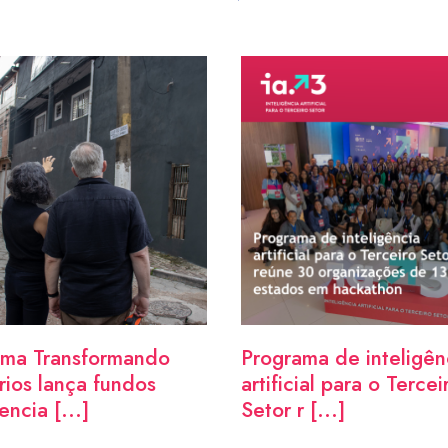
ama Transformando
Programa de inteligên
órios lança fundos
artificial para o Tercei
ncia [...]
Setor r [...]