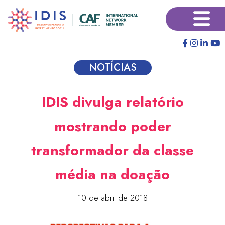
Pular
×
para
o
conteúdo
principal
NOTÍCIAS
IDIS divulga relatório
mostrando poder
transformador da classe
média na doação
10 de abril de 2018