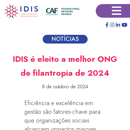
Pular
×
para
o
conteúdo
principal
NOTÍCIAS
IDIS é eleito a melhor ONG
de filantropia de 2024
8 de outubro de 2024
Eficiência e excelência em
gestão são fatores-chave para
que organizações sociais
alcancem impactos maiores