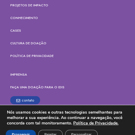
PROJETOS DE IMPACTO
CONHECIMENTO
CASES
CULTURA DE DOAÇÃO
POLÍTICA DE PRIVACIDADE
IMPRENSA
FAÇA UMA DOAÇÃO PARA O IDIS
contato
Nós usamos cookies e outras tecnologias semelhantes para
Rua Paes Leme, 524, cj.165
melhorar a sua experiência. Ao continuar a navegação, você
Pinheiros, São Paulo - SP
concorda com tal monitoramento.
Política de Privacidade.
CEP: 05424-904
Tel. (11) 3914-6700
Prosseguir
Rejeitar
Personalizar