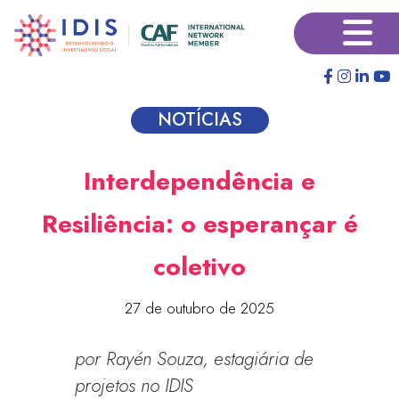
Pular
×
para
o
conteúdo
principal
NOTÍCIAS
Interdependência e
Resiliência: o esperançar é
coletivo
27 de outubro de 2025
por Rayén Souza, estagiária de
projetos no IDIS