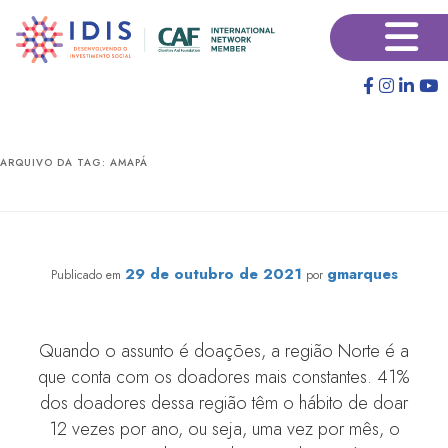
Pular
Pular
×
para
para
o
o
conteúdo
conteúdo
principal
secundário
ARQUIVO DA TAG:
AMAPÁ
NORTE: Terra de doadores constantes e satisfeitos
29 de outubro de 2021
gmarques
Publicado em
por
Quando o assunto é doações, a região Norte é a
que conta com os doadores mais constantes. 41%
dos doadores dessa região têm o hábito de doar
12 vezes por ano, ou seja, uma vez por mês, o