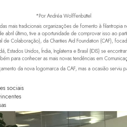
*Por Andréa Wolffenbüttel
a das mais tradicionais organizações de fomento à filantrop
e abril último, tive a oportunidade de comprovar isso ao part
al de Colaboração), da Charities Aid Foundation (CAF), fo
, Estados Unidos, Índia, Inglaterra e Brasil (IDIS) se encontr
ambém para conhecer as mais novas tendências em Comunicaçã
çamento da nova logomarca da CAF, mas a ocasião serviu par
es sociais
vincentes
sas