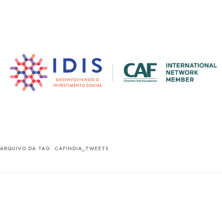
Pular
Pular
para
para
o
o
conteúdo
conteúdo
principal
secundário
ARQUIVO DA TAG:
CAFINDIA_TWEETS