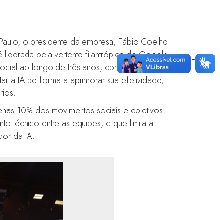
Paulo, o presidente da empresa, Fábio Coelho
 é liderada pela vertente filantrópica do Google,
ocial ao longo de três anos, com estimativa de
r a IA de forma a aprimorar sua efetividade,
rios.
penas 10% dos movimentos sociais e coletivos
to técnico entre as equipes, o que limita a
dor da IA.