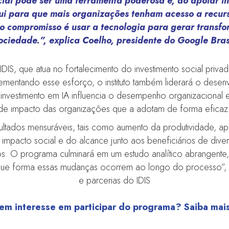
ficial pode ser uma ferramenta poderosa e, ao apoiar 
bui para que mais organizações tenham acesso a recur
o compromisso é usar a tecnologia para gerar transfo
ociedade.”, explica Coelho, presidente do Google Bras
DIS, que atua no fortalecimento do investimento social pri
lementando esse esforço, o instituto também liderará o dese
investimento em IA influencia o desempenho organizacional 
de impacto das organizações que a adotam de forma eficaz
resultados mensuráveis, tais como aumento da produtividade, 
impacto social e do alcance junto aos beneficiários de dive
os. O programa culminará em um estudo analítico abrangente
 de que forma essas mudanças ocorrem ao longo do processo”,
e parcerias do IDIS
em interesse em participar do programa? Saiba mai