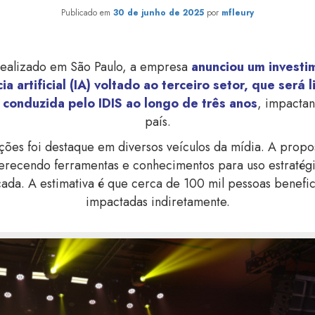
Publicado em
30 de junho de 2025
por
mfleury
realizado em São Paulo, a empresa
anunciou um investi
a artificial (IA) voltado ao terceiro setor, que será 
á
conduzida pelo IDIS ao longo de três anos
, impactan
país.
ações foi destaque em diversos veículos da mídia. A propo
ferecendo ferramentas e conhecimentos para uso estratégi
cada. A estimativa é que cerca de 100 mil pessoas benefi
impactadas indiretamente.