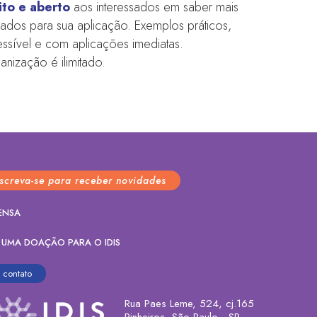
ito e aberto
aos interessados em saber mais
idados para sua aplicação. Exemplos práticos,
sível e com aplicações imediatas.
nização é ilimitado.
nscreva-se para receber novidades
ENSA
 UMA DOAÇÃO PARA O IDIS
contato
Rua Paes Leme, 524, cj.165
Pinheiros, São Paulo - SP