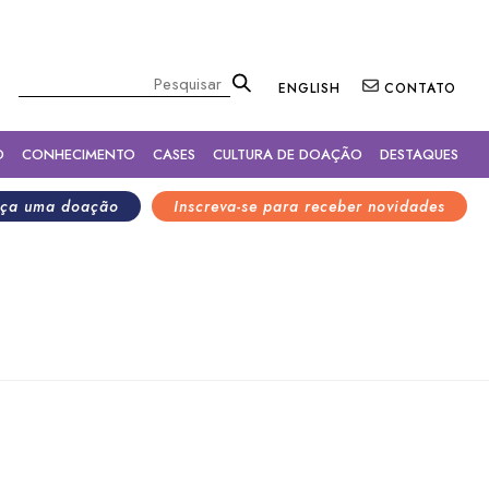
×
Pesquisar
ENGLISH
CONTATO
O
CONHECIMENTO
CASES
CULTURA DE DOAÇÃO
DESTAQUES
ça uma doação
Inscreva-se para receber novidades
IDIS com apoio do
ia