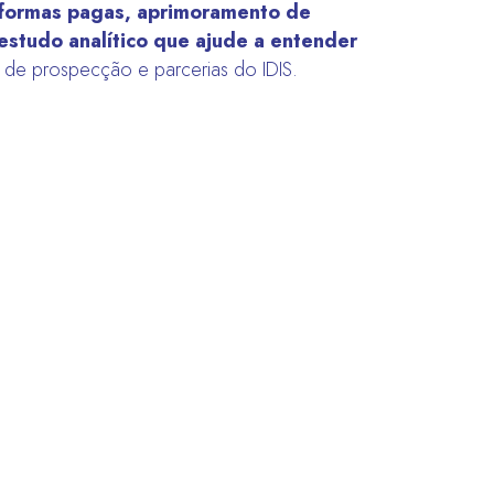
taformas pagas, aprimoramento de
estudo analítico que ajude a entender
or de prospecção e parcerias do IDIS.
tação em IA para OSCs