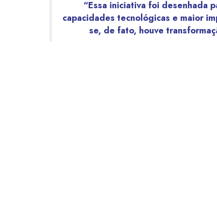
“Essa iniciativa foi desenhada 
capacidades tecnológicas e maior imp
se, de fato, houve transforma
Com apoio do Google.