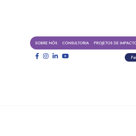
SOBRE NÓS
CONSULTORIA
PROJETOS DE IMPACT
Fa
A para OSCs oferecida pelo 
oogle.org é destaque na míd