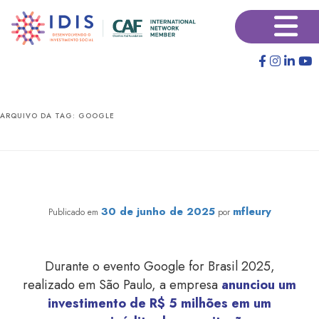
Pular
Pular
×
para
para
o
o
conteúdo
conteúdo
principal
secundário
ARQUIVO DA TAG:
GOOGLE
Capacitação de IA para OSCs oferecida pelo IDIS com
apoio do Google.org é destaque na mídia
30 de junho de 2025
mfleury
Publicado em
por
Durante o evento Google for Brasil 2025,
realizado em São Paulo, a empresa
anunciou um
investimento de R$ 5 milhões em um