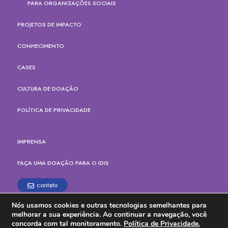
PARA ORGANIZAÇÕES SOCIAIS
PROJETOS DE IMPACTO
CONHECIMENTO
CASES
CULTURA DE DOAÇÃO
POLÍTICA DE PRIVACIDADE
IMPRENSA
FAÇA UMA DOAÇÃO PARA O IDIS
contato
Nós usamos cookies e outras tecnologias semelhantes para
Rua Paes Leme, 524, cj.165
melhorar a sua experiência. Ao continuar a navegação, você
Pinheiros, São Paulo - SP
concorda com tal monitoramento.
Política de Privacidade.
CEP: 05424-904