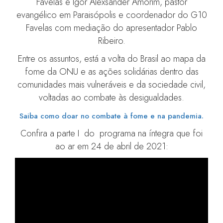
Favelas e Igor Alexsander Amorim, pastor
evangélico em Paraisópolis e coordenador do G10
Favelas com mediação do apresentador Pablo
Ribeiro.
Entre os assuntos, está a volta do Brasil ao mapa da
fome da ONU e as ações solidárias dentro das
comunidades mais vulneráveis e da sociedade civil,
voltadas ao combate às desigualdades.
Saiba como doar no combate à fome e na pandemia.
Confira a parte I do programa na íntegra que foi
ao ar em 24 de abril de 2021: