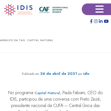
Pular
Pular
×
para
para
o
o
conteúdo
conteúdo
principal
secundário
ARQUIVO DA TAG:
CAPITAL NATURAL
IDIS participa do programa Capital Natura sobre
desigualdade social
26 de abril de 2021
idis
Publicado em
por
No programa
, Paula Fabiani, CEO do
Capital Natural
IDIS, participou de uma conversa com Preto Zezé,
presidente nacional da CUFA – Central Única das