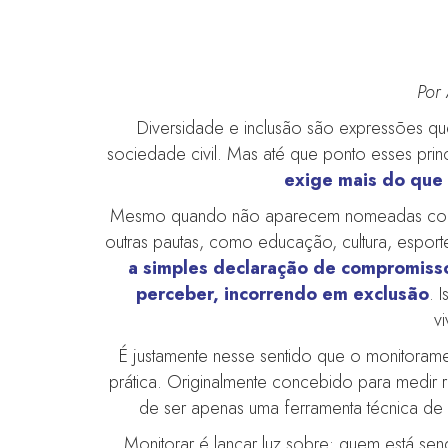
Por 
Diversidade e inclusão são expressões qu
sociedade civil. Mas até que ponto esses prin
exige mais do que 
Mesmo quando não aparecem nomeadas como cau
outras pautas, como educação, cultura, esporte
a simples declaração de compromisso
perceber, incorrendo em exclusão
. 
v
É justamente nesse sentido que o monitoram
prática. Originalmente concebido para medir 
de ser apenas uma ferramenta técnica d
Monitorar é lançar luz sobre: quem está sen