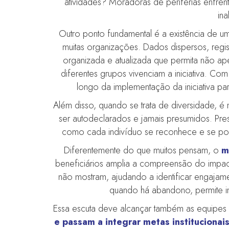
atividades? Moradoras de periferias enfre
in
Outro ponto fundamental é a existência de 
muitas organizações. Dados dispersos, reg
organizada e atualizada que permita não ap
diferentes grupos vivenciam a iniciativa. 
longo da implementação da iniciativa par
Além disso, quando se trata de diversidade, é
ser autodeclarados e jamais presumidos. Pre
como cada indivíduo se reconhece e se posi
Diferentemente do que muitos pensam, o
m
beneficiários amplia a compreensão do impacto
não mostram, ajudando a identificar engajame
quando há abandono, permite inv
Essa escuta deve alcançar também as equipes
e passam a integrar metas institucionais