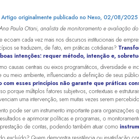
Artigo originalmente publicado no Nexo, 02/08/2025
Ana Paula Otani, analista de monitoramento e avaliação do
e ecoam cada vez mais nos discursos institucionais de empr
cípios se traduzem, de fato, em práticas cotidianas?
Transfo
boas intenções: requer método, intenção e, sobret
sas centrais ou eixos programáticos, diversidade e inclu
 ou meio ambiente, influenciando a definição de seus público
 com esses princípios não garante que práticas con
Isso porque múltiplos fatores subjetivos, contextuais e estrut
ivenciam uma intervenção, sem muitas vezes serem percebido
ento pode ser um instrumento importante para organizações
resultados e aprimorar políticas e programas, o monitoramen
e prestação de contas, podendo também atuar como
instru
do excluído? Quem demonstra resistência ou insatisfação com