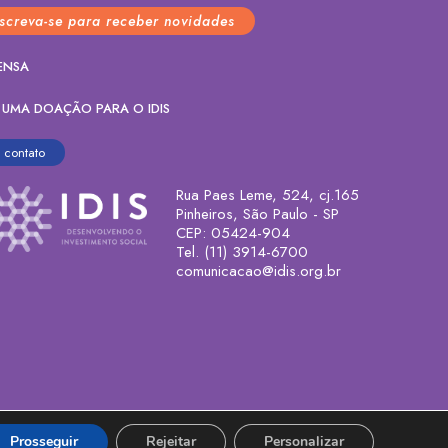
nscreva-se para receber novidades
ENSA
 UMA DOAÇÃO PARA O IDIS
contato
Rua Paes Leme, 524, cj.165
Pinheiros, São Paulo - SP
CEP: 05424-904
Tel. (11) 3914-6700
comunicacao@idis.org.br
Prosseguir
Rejeitar
Personalizar