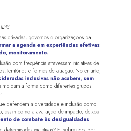
 IDIS
esas privadas, governos e organizações da
rmar a agenda em experiências efetivas
udo, monitoramento.
são com frequência atravessam iniciativas de
s, territórios e formas de atuação. No entanto,
sideradas inclusivas não acabem, sem
urais moldam a forma como diferentes grupos
s.
 que defendem a diversidade e inclusão como
to, assim como a avaliação de impacto, deixou
mento de combate às desigualdades
.
 determinadas iniciativas? E, sobretudo, por