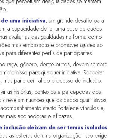
lhos que perpetuam desigualdades se mantêm
ão.
de uma iniciativa
, um grande desafio para
etem a capacidade de ter uma base de dados
 mas avaliar as desigualdades na forma como
cisões mais embasadas e promover ajustes ao
 para diferentes perfis de participantes.
como raça, gênero, dentre outros, devem sempre
promisso para qualquer iniciativa. Respeitar
 mas parte central do processo de inclusão.
vir as histórias, contextos e percepções dos
ais revelam nuances que os dados quantitativos
e acompanhamento atento fortalece vínculos e,
vas mais acolhedoras e eficazes.
e inclusão deixam de ser temas isolados
das as esferas de uma organização. Isso exige