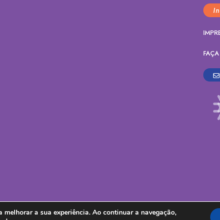
I
IMPR
FAÇA
 melhorar a sua experiência. Ao continuar a navegação,