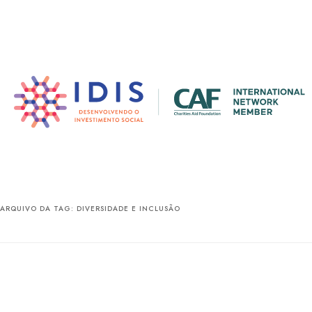
Pular
Pular
para
para
o
o
conteúdo
conteúdo
principal
secundário
ARQUIVO DA TAG:
DIVERSIDADE E INCLUSÃO
O monitorament