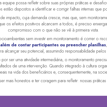
 equipe possa refletir sobre suas próprias práticas e desa
 estão dispostos a identificar e corrigir falhas internas que 
ção de impacto, cuja demanda cresce, mas que, sem monitorame
ir que os efeitos positivos alcancem a todos, é preciso enxer
compromisso com o que não se vê à primeira vista.
ocioambientais sem investir em monitoramento é correr o risc
 além de contar participantes ou preencher planilhas
para alcançar seu potencial, assumindo responsabilidade pelos 
o por ser uma atividade intermediária, o monitoramento prec
ltados de uma intervenção. Quando integrado à cultura organi
eais na vida dos beneficiários e, consequentemente, na soc
er mais honestos e ter coragem para refletir: nossas práticas