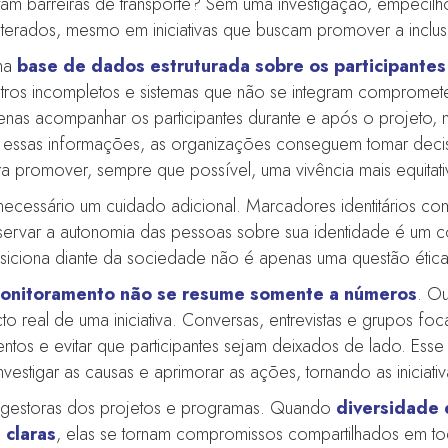
ntam barreiras de transporte? Sem uma investigação, empeci
alterados, mesmo em iniciativas que buscam promover a inclus
uma
base de dados estruturada sobre os participantes 
istros incompletos e sistemas que não se integram comprom
enas acompanhar os participantes durante e após o projeto,
Com essas informações, as organizações conseguem tomar de
a promover, sempre que possível, uma vivência mais equitativa
 necessário um cuidado adicional. Marcadores identitários 
servar a autonomia das pessoas sobre sua identidade é um com
ciona diante da sociedade não é apenas uma questão ética,
onitoramento não se resume somente a números
. Ou
 real de uma iniciativa. Conversas, entrevistas e grupos foc
ntos e evitar que participantes sejam deixados de lado. Ess
estigar as causas e aprimorar as ações, tornando as iniciati
 gestoras dos projetos e programas. Quando
diversidade 
 claras
, elas se tornam compromissos compartilhados em to